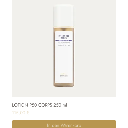
LOTION P50 CORPS 250 ml
Preis
115,00 €
In den Warenkorb