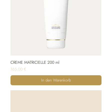
CREME MATRICIELLE 200 ml
Preis
165,00 €
In den Warenkorb