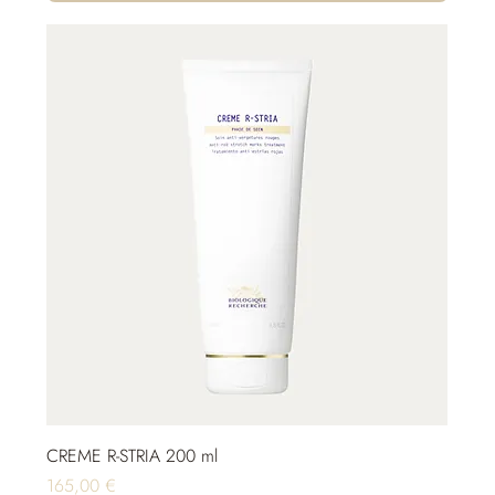
CREME R-STRIA 200 ml
Preis
165,00 €