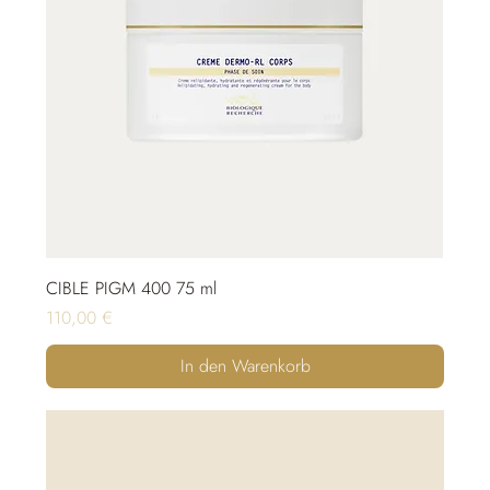
CIBLE PIGM 400 75 ml
Preis
110,00 €
In den Warenkorb