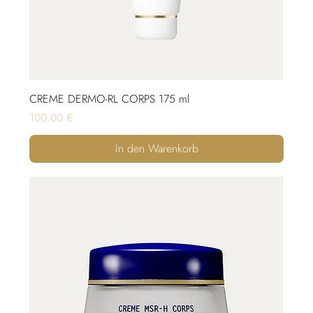
CREME DERMO-RL CORPS 175 ml
Preis
100,00 €
In den Warenkorb