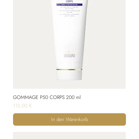
GOMMAGE P50 CORPS 200 ml
Preis
115,00 €
In den Warenkorb