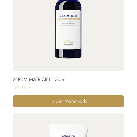
SERUM MATRICIEL 100 ml
Preis
165,00 €
In den Warenkorb