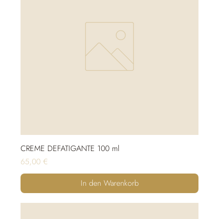
CREME DEFATIGANTE 100 ml
Preis
65,00 €
In den Warenkorb