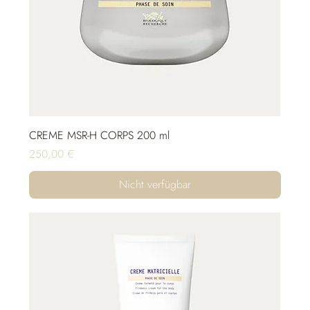
CREME MSR-H CORPS 200 ml
Preis
250,00 €
Nicht verfügbar