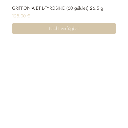
GRIFFONIA ET L-TYROSINE (60 gélules) 26.5 g
Preis
125,00 €
Nicht verfügbar