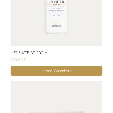
LIFT BUSTE 3D 100 ml
Preis
165,00 €
In den Warenkorb