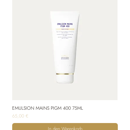
EMULSION MAINS PIGM 400 75ML
Preis
65,00 €
In den Warenkorb