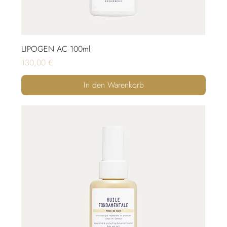
LIPOGEN AC 100ml
Preis
130,00 €
In den Warenkorb