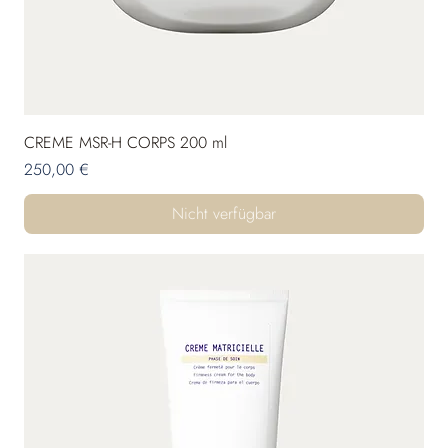
CREME MSR-H CORPS 200 ml
Preis
250,00 €
Nicht verfügbar