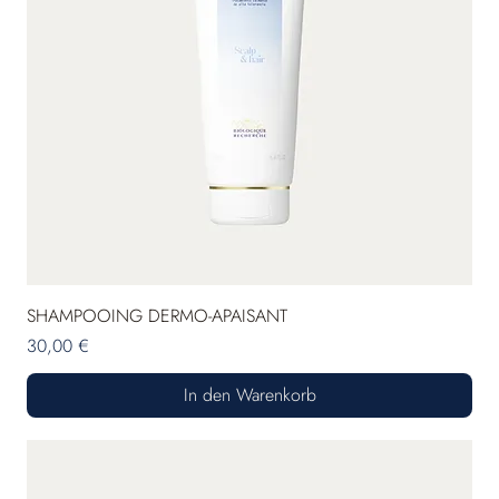
SHAMPOOING DERMO-APAISANT
Preis
30,00 €
In den Warenkorb