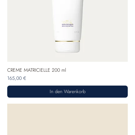
CREME MATRICIELLE 200 ml
Preis
165,00 €
In den Warenkorb