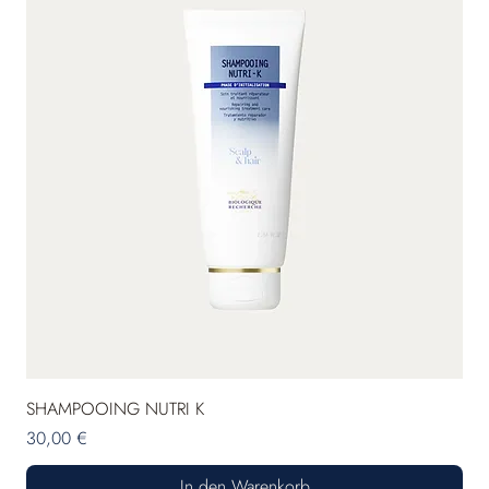
SHAMPOOING NUTRI K
Preis
30,00 €
In den Warenkorb