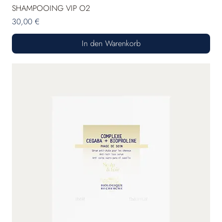
SHAMPOOING VIP O2
Preis
30,00 €
In den Warenkorb