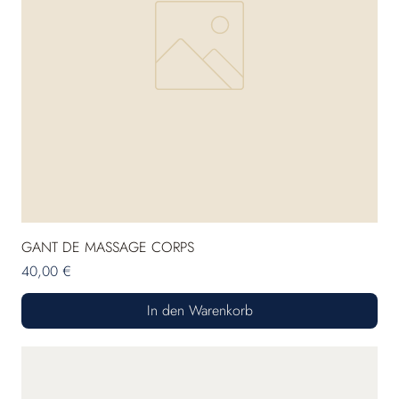
GANT DE MASSAGE CORPS
Preis
40,00 €
In den Warenkorb