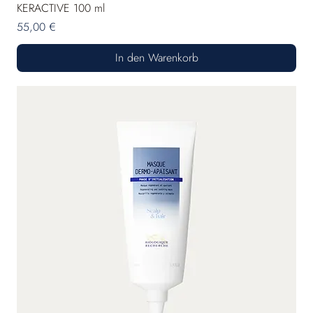
KERACTIVE 100 ml
Preis
55,00 €
In den Warenkorb