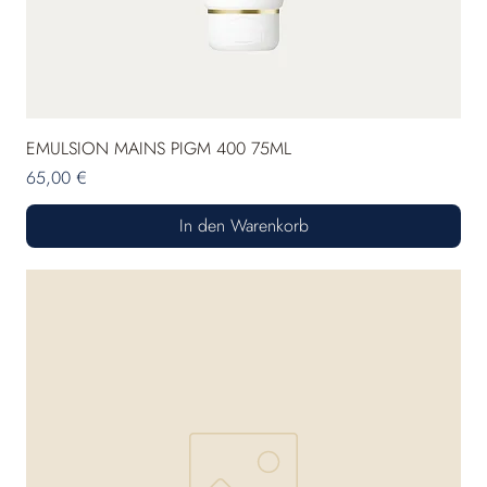
EMULSION MAINS PIGM 400 75ML
Preis
65,00 €
In den Warenkorb