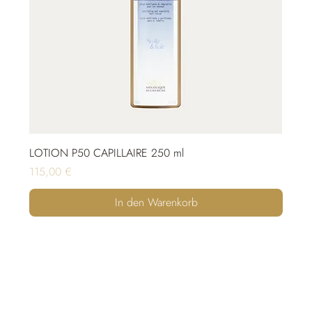
LOTION P50 CAPILLAIRE 250 ml
Preis
115,00 €
In den Warenkorb