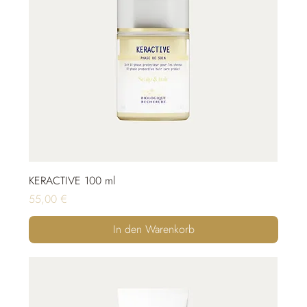
KERACTIVE 100 ml
Preis
55,00 €
In den Warenkorb