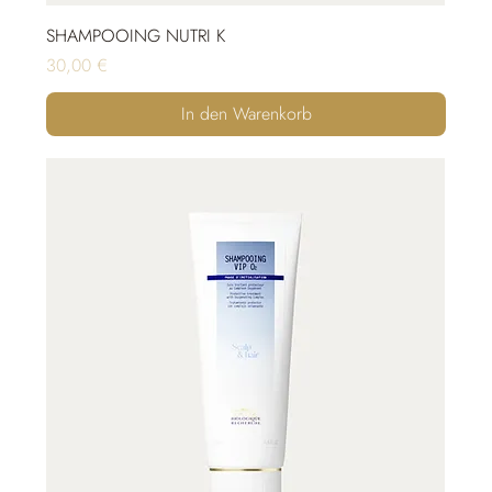
SHAMPOOING NUTRI K
Preis
30,00 €
In den Warenkorb