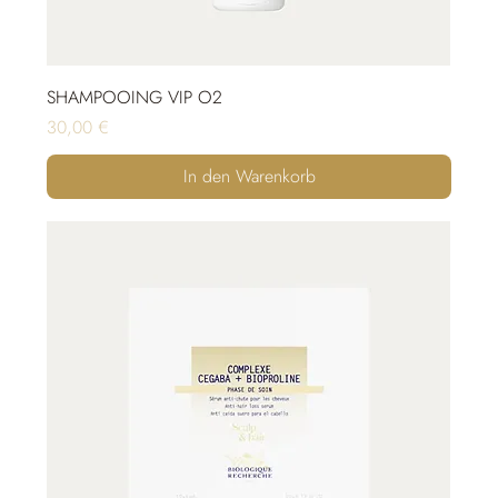
SHAMPOOING VIP O2
Preis
30,00 €
In den Warenkorb