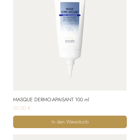
MASQUE DERMO-APAISANT 100 ml
Preis
50,00 €
In den Warenkorb