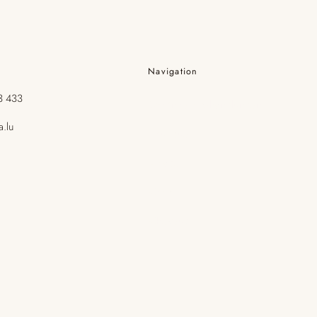
Navigation
3 433
Schönheitsbehandlungen
a.lu
Boutique
Visage
Corps
Cheveux