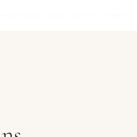
heitsbehandlungen
Boutique
Das Institut
Die Marken
ns.