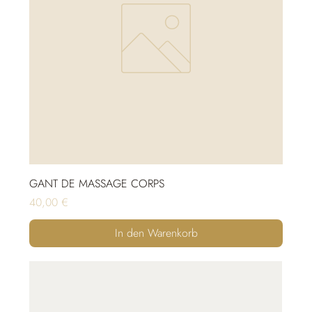
GANT DE MASSAGE CORPS
Preis
40,00 €
In den Warenkorb