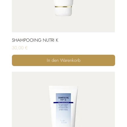
SHAMPOOING NUTRI K
Preis
30,00 €
In den Warenkorb