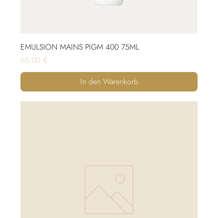
EMULSION MAINS PIGM 400 75ML
Preis
65,00 €
In den Warenkorb