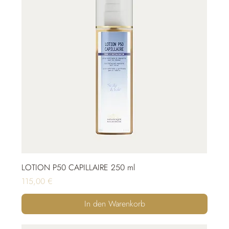
LOTION P50 CAPILLAIRE 250 ml
Preis
115,00 €
In den Warenkorb