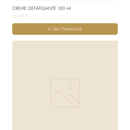
CREME DEFATIGANTE 100 ml
Preis
65,00 €
In den Warenkorb