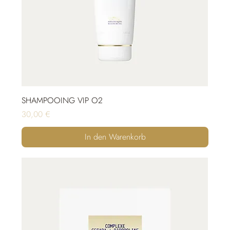
SHAMPOOING VIP O2
Preis
30,00 €
In den Warenkorb