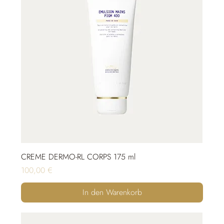
CREME DERMO-RL CORPS 175 ml
Preis
100,00 €
In den Warenkorb