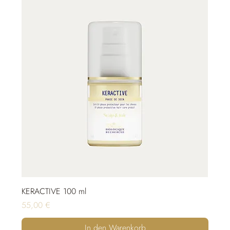
KERACTIVE 100 ml
Preis
55,00 €
In den Warenkorb