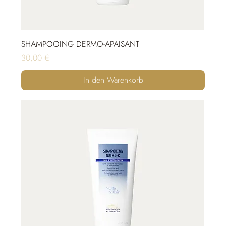
SHAMPOOING DERMO-APAISANT
Preis
30,00 €
In den Warenkorb