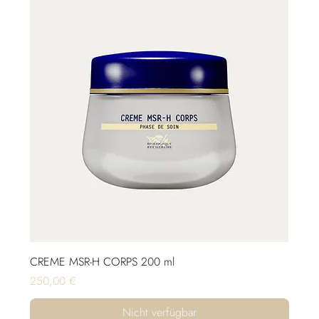
CREME MSR-H CORPS 200 ml
Preis
250,00 €
Nicht verfügbar