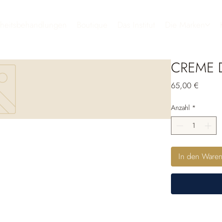
heitsbehandlungen
Boutique
Das Institut
Die Marken
CREME D
Preis
65,00 €
Anzahl
*
In den Ware