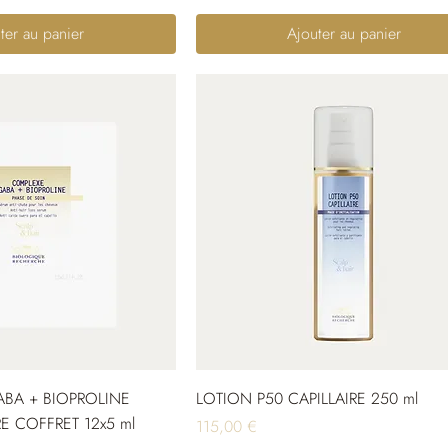
ter au panier
Ajouter au panier
BA + BIOPROLINE
LOTION P50 CAPILLAIRE 250 ml
E COFFRET 12x5 ml
Prix
115,00 €