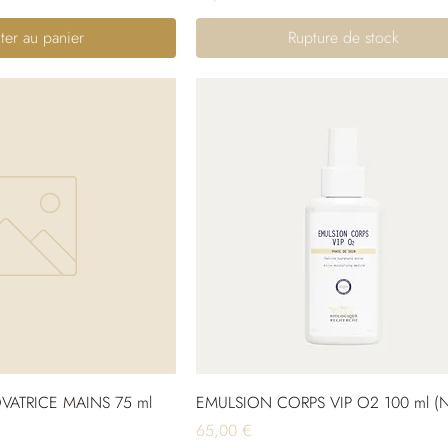
ter au panier
Rupture de stock
ATRICE MAINS 75 ml
EMULSION CORPS VIP O2 100 ml (
Prix
65,00 €