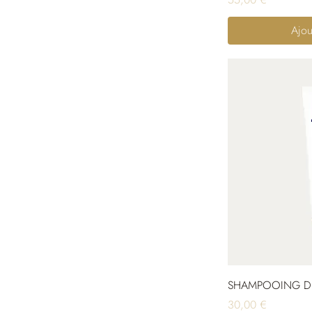
Ajou
SHAMPOOING D
Prix
30,00 €