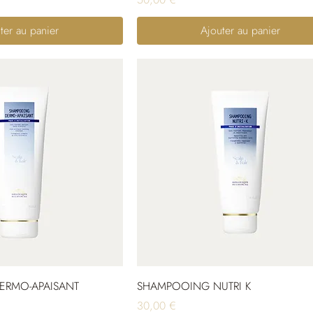
ter au panier
Ajouter au panier
ERMO-APAISANT
SHAMPOOING NUTRI K
Prix
30,00 €