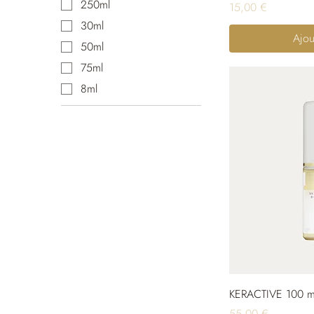
250ml
Prix
15,00 €
30ml
Ajou
50ml
75ml
8ml
KERACTIVE 100 m
Prix
55,00 €