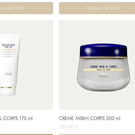
ure de stock
Rupture de stock
 CORPS 175 ml
CREME MSR-H CORPS 200 ml
Prix
250,00 €