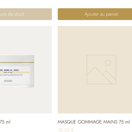
ure de stock
Ajouter au panier
75 ml
MASQUE GOMMAGE MAINS 75 ml
Prix
70,00 €