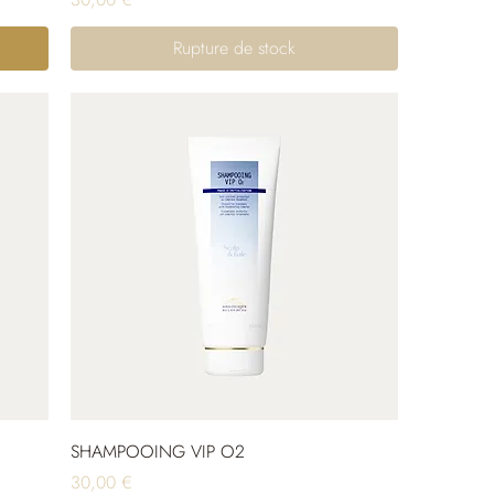
Rupture de stock
SHAMPOOING VIP O2
Prix
30,00 €