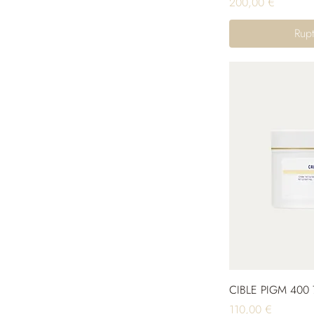
Prix
200,00 €
Rupt
CIBLE PIGM 400 
Prix
110,00 €