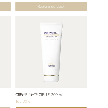
Rupture de stock
CREME MATRICIELLE 200 ml
Prix
165,00 €