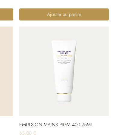
Ajouter au panier
EMULSION MAINS PIGM 400 75ML
Prix
65,00 €