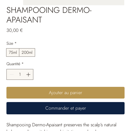
SHAMPOOING DERMO-
APAISANT
Prix
30,00 €
Size
*
75ml
200ml
Quantité
*
Ajouter au panier
Commander et payer
Shampooing Dermo-Apaisant preserves the scalp’s natural 