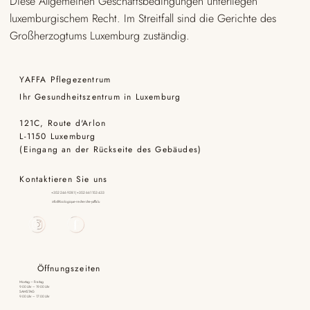
Diese Allgemeinen Geschäftsbedingungen unterliegen
luxemburgischem Recht. Im Streitfall sind die Gerichte des
Großherzogtums Luxemburg zuständig.
YAFFA Pflegezentrum
Ihr Gesundheitszentrum in Luxemburg
121C, Route d'Arlon
L-1150 Luxemburg
(Eingang an der Rückseite des Gebäudes)
Kontaktieren Sie uns
+352 246 9281 | +352 661 153 433
info@biologique-recherche-yaffa.lu
Öffnungszeiten
Montag – Freitag
9:00 Uhr – 19:00 Uhr
SAMSTAG
9:00 Uhr – 17:00 Uhr