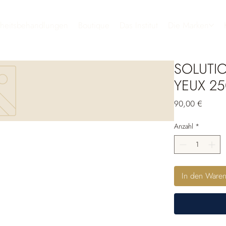
heitsbehandlungen
Boutique
Das Institut
Die Marken
SOLUTI
YEUX 25
Preis
90,00 €
Anzahl
*
In den Ware