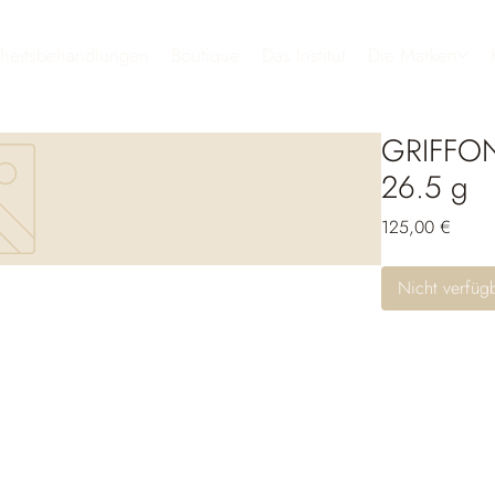
heitsbehandlungen
Boutique
Das Institut
Die Marken
GRIFFON
26.5 g
Preis
125,00 €
Nicht verfüg