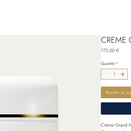
Les Soins
Boutique
Le Centre
Les Marques
Contact
CREME 
Prix
175,00 €
Quantité
*
Ajouter au pa
Crème Grand Mil