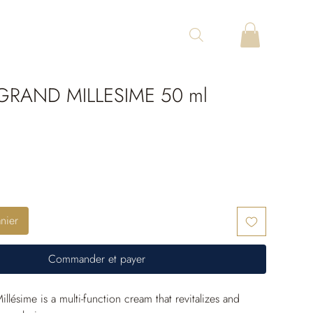
GRAND MILLESIME 50 ml
nier
Commander et payer
lésime is a multi-function cream that revitalizes and 